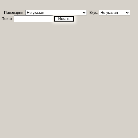
Пивоварня:
Вкус:
Поиск:
Искать