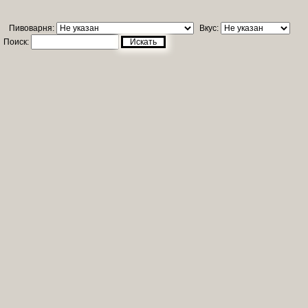
Пивоварня:
Вкус:
Поиск:
Искать