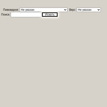
Пивоварня:
Вкус:
Поиск:
Искать